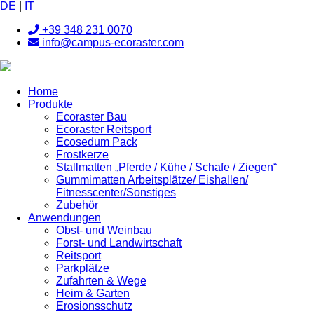
DE
|
IT
+39 348 231 0070
info@campus-ecoraster.com
Home
Produkte
Ecoraster Bau
Ecoraster Reitsport
Ecosedum Pack
Frostkerze
Stallmatten „Pferde / Kühe / Schafe / Ziegen“
Gummimatten Arbeitsplätze/ Eishallen/
Fitnesscenter/Sonstiges
Zubehör
Anwendungen
Obst- und Weinbau
Forst- und Landwirtschaft
Reitsport
Parkplätze
Zufahrten & Wege
Heim & Garten
Erosionsschutz