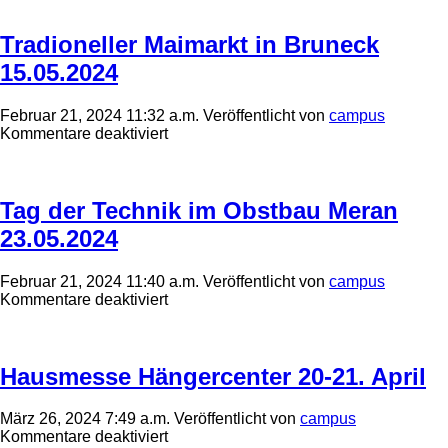
Eisacktal
03-
05.
Tradioneller Maimarkt in Bruneck
Mai
15.05.2024
2024
Februar 21, 2024 11:32 a.m.
Veröffentlicht von
campus
für
Kommentare deaktiviert
Tradioneller
Maimarkt
in
Bruneck
Tag der Technik im Obstbau Meran
15.05.2024
23.05.2024
Februar 21, 2024 11:40 a.m.
Veröffentlicht von
campus
für
Kommentare deaktiviert
Tag
der
Technik
im
Hausmesse Hängercenter 20-21. April
Obstbau
Meran
März 26, 2024 7:49 a.m.
Veröffentlicht von
campus
23.05.2024
für
Kommentare deaktiviert