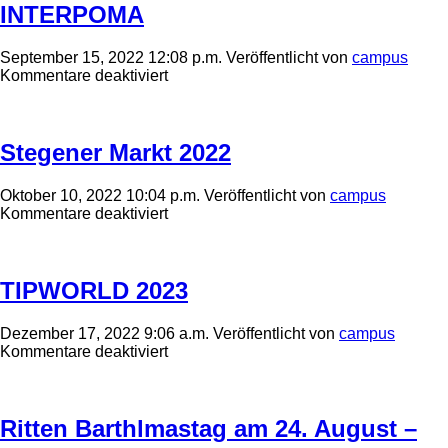
2022
INTERPOMA
September 15, 2022 12:08 p.m.
Veröffentlicht von
campus
für
Kommentare deaktiviert
INTERPOMA
Stegener Markt 2022
Oktober 10, 2022 10:04 p.m.
Veröffentlicht von
campus
für
Kommentare deaktiviert
Stegener
Markt
2022
TIPWORLD 2023
Dezember 17, 2022 9:06 a.m.
Veröffentlicht von
campus
für
Kommentare deaktiviert
TIPWORLD
2023
Ritten Barthlmastag am 24. August –