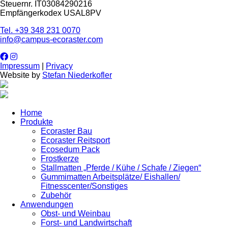
Steuernr. IT03084290216
Empfängerkodex USAL8PV
Tel. +39 348 231 0070
info@campus-ecoraster.com
Impressum
|
Privacy
Website by
Stefan Niederkofler
Home
Produkte
Ecoraster Bau
Ecoraster Reitsport
Ecosedum Pack
Frostkerze
Stallmatten „Pferde / Kühe / Schafe / Ziegen“
Gummimatten Arbeitsplätze/ Eishallen/
Fitnesscenter/Sonstiges
Zubehör
Anwendungen
Obst- und Weinbau
Forst- und Landwirtschaft