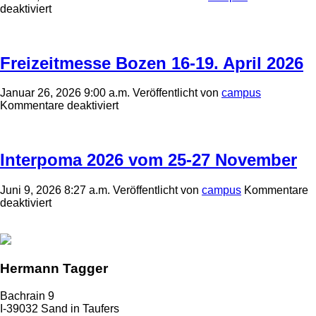
für
deaktiviert
Fiera
Agricola
del
Santerno
Freizeitmesse Bozen 16-19. April 2026
Januar 26, 2026 9:00 a.m.
Veröffentlicht von
campus
für
Kommentare deaktiviert
Freizeitmesse
Bozen
16-
19.
Interpoma 2026 vom 25-27 November
April
2026
Juni 9, 2026 8:27 a.m.
Veröffentlicht von
campus
Kommentare
für
deaktiviert
Interpoma
2026
vom
25-
27
Hermann Tagger
November
Bachrain 9
I-39032 Sand in Taufers