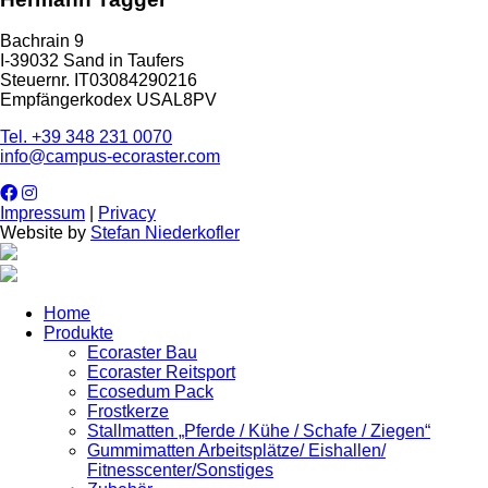
Bachrain 9
I-39032 Sand in Taufers
Steuernr. IT03084290216
Empfängerkodex USAL8PV
Tel. +39 348 231 0070
info@campus-ecoraster.com
Impressum
|
Privacy
Website by
Stefan Niederkofler
Home
Produkte
Ecoraster Bau
Ecoraster Reitsport
Ecosedum Pack
Frostkerze
Stallmatten „Pferde / Kühe / Schafe / Ziegen“
Gummimatten Arbeitsplätze/ Eishallen/
Fitnesscenter/Sonstiges