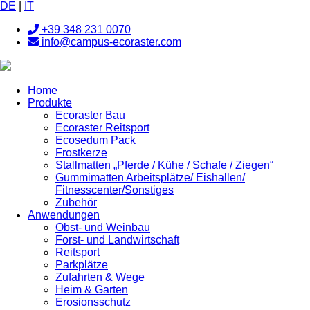
DE
|
IT
+39 348 231 0070
info@campus-ecoraster.com
Home
Produkte
Ecoraster Bau
Ecoraster Reitsport
Ecosedum Pack
Frostkerze
Stallmatten „Pferde / Kühe / Schafe / Ziegen“
Gummimatten Arbeitsplätze/ Eishallen/
Fitnesscenter/Sonstiges
Zubehör
Anwendungen
Obst- und Weinbau
Forst- und Landwirtschaft
Reitsport
Parkplätze
Zufahrten & Wege
Heim & Garten
Erosionsschutz