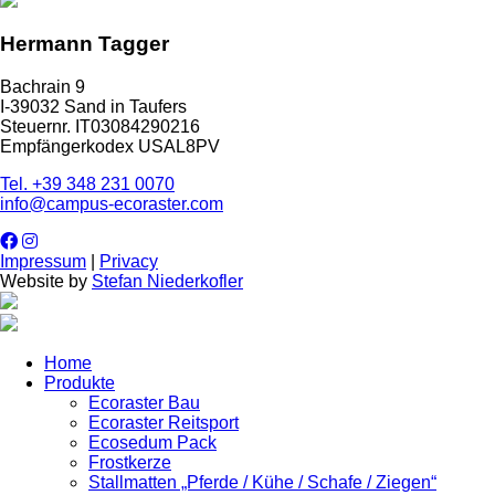
Hermann Tagger
Bachrain 9
I-39032 Sand in Taufers
Steuernr. IT03084290216
Empfängerkodex USAL8PV
Tel. +39 348 231 0070
info@campus-ecoraster.com
Impressum
|
Privacy
Website by
Stefan Niederkofler
Home
Produkte
Ecoraster Bau
Ecoraster Reitsport
Ecosedum Pack
Frostkerze
Stallmatten „Pferde / Kühe / Schafe / Ziegen“