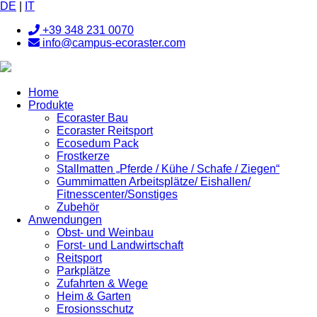
DE
|
IT
+39 348 231 0070
info@campus-ecoraster.com
Home
Produkte
Ecoraster Bau
Ecoraster Reitsport
Ecosedum Pack
Frostkerze
Stallmatten „Pferde / Kühe / Schafe / Ziegen“
Gummimatten Arbeitsplätze/ Eishallen/
Fitnesscenter/Sonstiges
Zubehör
Anwendungen
Obst- und Weinbau
Forst- und Landwirtschaft
Reitsport
Parkplätze
Zufahrten & Wege
Heim & Garten
Erosionsschutz