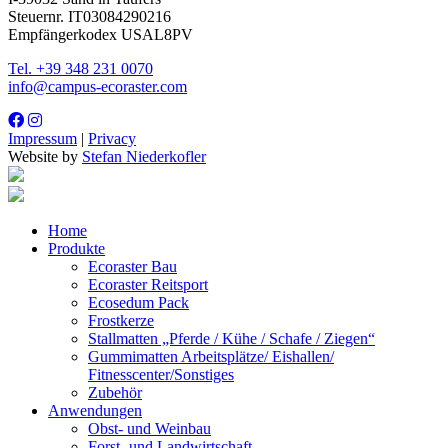
Steuernr. IT03084290216
Empfängerkodex USAL8PV
Tel. +39 348 231 0070
info@campus-ecoraster.com
Impressum
|
Privacy
Website by
Stefan Niederkofler
Home
Produkte
Ecoraster Bau
Ecoraster Reitsport
Ecosedum Pack
Frostkerze
Stallmatten „Pferde / Kühe / Schafe / Ziegen“
Gummimatten Arbeitsplätze/ Eishallen/
Fitnesscenter/Sonstiges
Zubehör
Anwendungen
Obst- und Weinbau
Forst- und Landwirtschaft