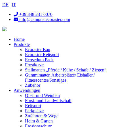
DE
|
IT
+39 348 231 0070
info@campus-ecoraster.com
Home
Produkte
Ecoraster Bau
Ecoraster Reitsport
Ecosedum Pack
Frostkerze
Stallmatten „Pferde / Kühe / Schafe / Ziegen“
Gummimatten Arbeitsplätze/ Eishallen/
Fitnesscenter/Sonstiges
Zubehör
Anwendungen
Obst- und Weinbau
Forst- und Landwirtschaft
Reitsport
Parkplätze
Zufahrten & Wege
Heim & Garten
Erosionsschutz