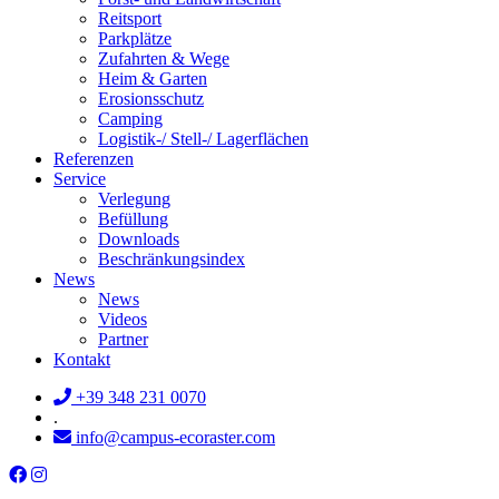
Reitsport
Parkplätze
Zufahrten & Wege
Heim & Garten
Erosionsschutz
Camping
Logistik-/ Stell-/ Lagerflächen
Referenzen
Service
Verlegung
Befüllung
Downloads
Beschränkungsindex
News
News
Videos
Partner
Kontakt
+39 348 231 0070
.
info@campus-ecoraster.com