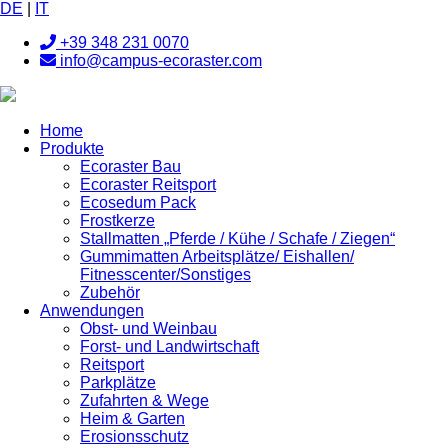
DE
|
IT
+39 348 231 0070
info@campus-ecoraster.com
Home
Produkte
Ecoraster Bau
Ecoraster Reitsport
Ecosedum Pack
Frostkerze
Stallmatten „Pferde / Kühe / Schafe / Ziegen“
Gummimatten Arbeitsplätze/ Eishallen/
Fitnesscenter/Sonstiges
Zubehör
Anwendungen
Obst- und Weinbau
Forst- und Landwirtschaft
Reitsport
Parkplätze
Zufahrten & Wege
Heim & Garten
Erosionsschutz