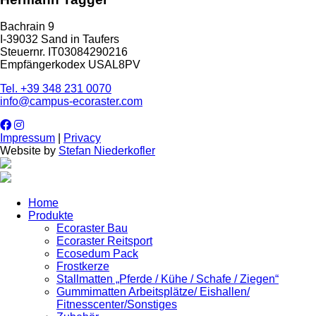
Bachrain 9
I-39032 Sand in Taufers
Steuernr. IT03084290216
Empfängerkodex USAL8PV
Tel. +39 348 231 0070
info@campus-ecoraster.com
Impressum
|
Privacy
Website by
Stefan Niederkofler
Home
Produkte
Ecoraster Bau
Ecoraster Reitsport
Ecosedum Pack
Frostkerze
Stallmatten „Pferde / Kühe / Schafe / Ziegen“
Gummimatten Arbeitsplätze/ Eishallen/
Fitnesscenter/Sonstiges